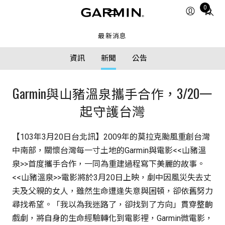
Total
0
items
in
最新消息
cart:
0
資訊
新聞
公告
Garmin與山豬溫泉攜手合作，3/20一
起守護台灣
【103年3月20日台北訊】2009年的莫拉克颱風重創台灣
中南部，關懷台灣每一寸土地的Garmin與電影<<山豬溫
泉>>首度攜手合作，一同為重建過程寫下美麗的故事。
<<山豬溫泉>>電影將於3月20日上映，劇中因風災失去丈
夫及父親的女人，雖然生命遭逢失意與困頓，卻依舊努力
尋找希望。「我以為我迷路了，卻找到了方向」貫穿整齣
戲劇，將自身的生命經驗轉化到電影裡，Garmin微電影，