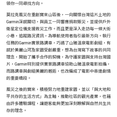
領你一同尋找方向。
莫拉克風災在重創寶來山區後，一向關懷台灣這片土地的
Garmin深感關切，與員工一同響應捐款賑災，並提供戶外
衛星定位儀支援救災工作。而且更是深入走訪每一條大街
小巷，追蹤路況資訊，為導航使用者指引最新方向。執行
任務的Garmin實景路調車，巧遇了山豬溫泉電影劇組，有
感於美麗山河及家園受創嚴重，想為台灣寫下故事的共同
理念，開始了攜手合作的契機，為守護家園與支持台灣國
片，Garmin特別提供實景路調車協助山豬溫泉電影拍攝，
而路調車與劇組美麗的邂逅，也改編成了電影中串連劇情
的重要橋段。
風災之後的寶來，積極努力地重建家園，並以「與大地和
平共存的生活方式」為主軸，推動社區的觀光產業，也藉
由許多體驗課程，讓遊客能夠更加深刻瞭解與自然共生共
存的理念。