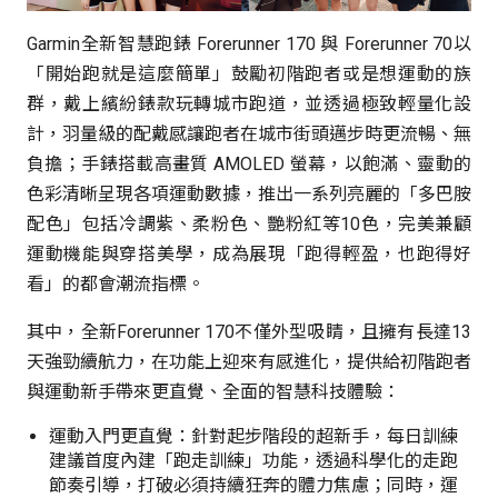
Garmin全新智慧跑錶 Forerunner 170 與 Forerunner 70以
「開始跑就是這麼簡單」鼓勵初階跑者或是想運動的族
群，戴上繽紛錶款玩轉城市跑道，並透過極致輕量化設
計，羽量級的配戴感讓跑者在城市街頭邁步時更流暢、無
負擔；手錶搭載高畫質 AMOLED 螢幕，以飽滿、靈動的
色彩清晰呈現各項運動數據，推出一系列亮麗的「多巴胺
配色」包括冷調紫、柔粉色、艷粉紅等10色，完美兼顧
運動機能與穿搭美學，成為展現「跑得輕盈，也跑得好
看」的都會潮流指標。
其中，全新Forerunner 170不僅外型吸睛，且擁有長達13
天強勁續航力，在功能上迎來有感進化，提供給初階跑者
與運動新手帶來更直覺、全面的智慧科技體驗：
運動入門更直覺：針對起步階段的超新手，每日訓練
建議首度內建「跑走訓練」功能，透過科學化的走跑
節奏引導，打破必須持續狂奔的體力焦慮；同時，運