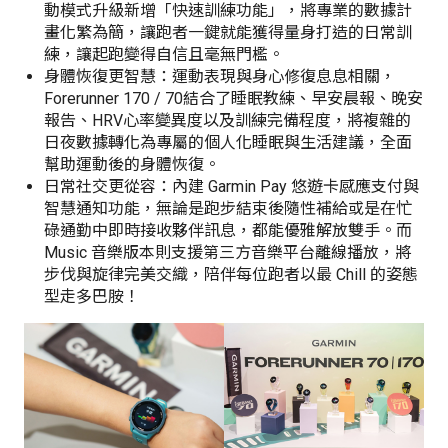
動模式升級新增「快速訓練功能」，將專業的數據計
畫化繁為簡，讓跑者一鍵就能獲得量身打造的日常訓
練，讓起跑變得自信且毫無門檻。
身體恢復更智慧：運動表現與身心修復息息相關，
Forerunner 170 / 70結合了睡眠教練、早安晨報、晚安
報告、HRV心率變異度以及訓練完備程度，將複雜的
日夜數據轉化為專屬的個人化睡眠與生活建議，全面
幫助運動後的身體恢復。
日常社交更從容：內建 Garmin Pay 悠遊卡感應支付與
智慧通知功能，無論是跑步結束後隨性補給或是在忙
碌通勤中即時接收夥伴訊息，都能優雅解放雙手。而
Music 音樂版本則支援第三方音樂平台離線播放，將
步伐與旋律完美交織，陪伴每位跑者以最 Chill 的姿態
型走多巴胺！