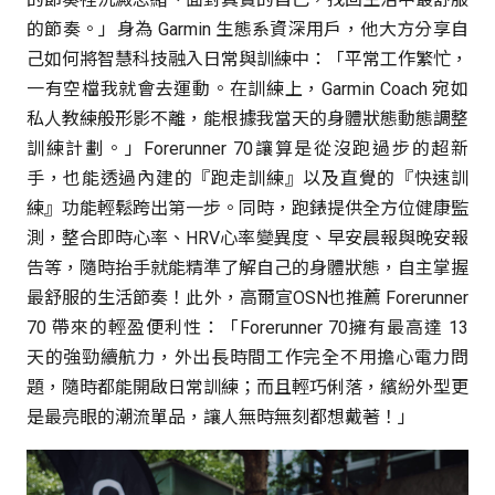
的節奏。」身為 Garmin 生態系資深用戶，他大方分享自
己如何將智慧科技融入日常與訓練中：「平常工作繁忙，
一有空檔我就會去運動。在訓練上，Garmin Coach 宛如
私人教練般形影不離，能根據我當天的身體狀態動態調整
訓練計劃。」Forerunner 70讓算是從沒跑過步的超新
手，也能透過內建的『跑走訓練』以及直覺的『快速訓
練』功能輕鬆跨出第一步。同時，跑錶提供全方位健康監
測，整合即時心率、HRV心率變異度、早安晨報與晚安報
告等，隨時抬手就能精準了解自己的身體狀態，自主掌握
最舒服的生活節奏！此外，高爾宣OSN也推薦 Forerunner
70 帶來的輕盈便利性：「Forerunner 70擁有最高達 13
天的強勁續航力，外出長時間工作完全不用擔心電力問
題，隨時都能開啟日常訓練；而且輕巧俐落，繽紛外型更
是最亮眼的潮流單品，讓人無時無刻都想戴著！」