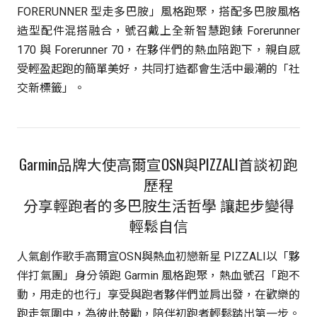
FORERUNNER 型走多巴胺」風格跑聚，搭配多巴胺風格
造型配件混搭融合，號召戴上全新智慧跑錶 Forerunner
170 與 Forerunner 70，在夥伴們的熱血陪跑下，親自感
受輕盈起跑的簡單美好，共同打造都會生活中最潮的「社
交新標籤」。
Garmin品牌大使高爾宣OSN與PIZZALI首談初跑
歷程
分享輕跑者的多巴胺生活哲學 讓起步變得
輕鬆自信
人氣創作歌手高爾宣OSN與熱血初戀新星 PIZZALI以「夥
伴打氣團」身分領跑 Garmin 風格跑聚，熱血號召「跑不
動，用走的也行」享受與跑者夥伴們並肩出發，在歡樂的
跑走氛圍中，為彼此鼓勵，陪伴初跑者輕鬆踏出第一步。