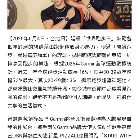
【2026年6月4日，台北訊】延續「世界跑步日」鼓勵各
個年齡層的族群藉由跑步釋放身心壓力，傳遞「開始跑
步，就是這麼簡單」的理念，拋開跑速與距離的束縛，純
粹享受跑步的樂趣。根據2025年Garmin全球運動數據統
計，過去一年全球跑步活動成長 16%，其中30-39歲年增
幅5.3%最大，其次20-29歲4.3%，顯示跑步趨勢年輕化。
都會運動社交風氣持續升溫，如今城市街頭中都能看見跑
團的蹤影，跑步不再是孤獨的個人訓練，而是與一群夥伴
共享的生活儀式。
智慧穿戴領導品牌 Garmin將台北街頭翻轉為大膽展現自
我的伸展台，攜手兩位Garmin品牌大使人氣創作歌手高爾
宣OSN與熱血初戀新星 PIZZALI應援領跑「START WITH