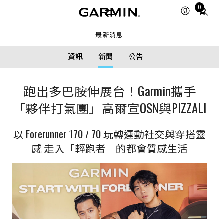
Total
0
items
in
最新消息
cart:
0
資訊
新聞
公告
跑出多巴胺伸展台！Garmin攜手
「夥伴打氣團」高爾宣OSN與PIZZALI
以 Forerunner 170 / 70 玩轉運動社交與穿搭靈
感 走入「輕跑者」的都會質感生活