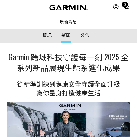
Total
0
items
in
最新消息
cart:
0
資訊
新聞
公告
Garmin 跨域科技守護每一刻 2025 全
系列新品展現生態系進化成果
從精準訓練到健康安全守護全面升級
為你量身打造健康生活