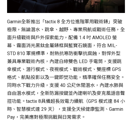
Garmin全新推出「tactix 8 全方位進階軍用戰術錶」突破
極限，無論潛水、跳傘、越野、專業飛航或戰術任務，全
面升級戰術與戶外探索能力，配備 1.4 吋 AMOLED 螢
幕、霧面消光黑鈦金屬錶框與藍寶石鏡面，符合 MIL-
STD 810 軍規標準，耐熱抗寒防衝擊抗腐蝕，剽悍外型
兼具專業戰術內核，內建白綠雙色 LED 手電筒，支援跳
傘模式、潛行模式、夜視模式、戰術模式、雙座標 GPS
格式、航點投影以及一鍵即焚功能，精準確保任務安全。
同時水下戰力升級，支援 40 公尺休閒潛水，內建水肺與
自由潛水模式，全新防漏按鍵並內建喇叭及麥克風語音聲
控功能。tactix 8具備超長效電力續航（GPS 模式達 84 小
時、智慧模式達 29 天），支援全天候健康監測、Garmin
Pay，完美應對極限挑戰與日常需求。