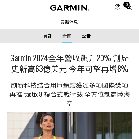
Total
0
items
in
最新消息
cart:
0
資訊
新聞
公告
Garmin 2024全年營收飆升20% 創歷
史新高63億美元 今年可望再增8%
創新科技結合用戶體驗獲頒多項國際獎項
再推 tactix 8 複合式戰術錶 全方位制霸陸海
空