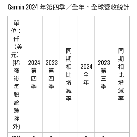
Garmin 2024 年第四季／全年，全球營收統計
單
位：
仟
（美
同
同
元）
期
期
(稀
2024
2023
2023
相
2024
相
釋
第
第
第
比
全
比
後
四
四
三
增
年
增
每
季
季
季
減
減
股
率
率
盈
餘
除
外)