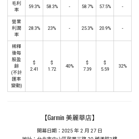
毛利
59.3%
58.3%
-
58.7%
57.5%
-
率
營業
利潤
28.3%
23%
-
25.3%
20.9%
-
率
稀釋
後每
股盈
$
$
$
$
餘
40%
32%
2.41
1.72
7.39
5.59
(不計
匯率
變動)
【Garmin 美麗華店】
開幕日期：2025 年 2 月 27 日