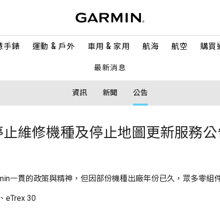
慧手錶
運動 & 戶外
車用 & 家用
航海
航空
購買
最新消息
資訊
新聞
公告
停止維修機種及停止地圖更新服務公
rmin一貫的政策與精神，但因部份機種出廠年份已久，眾多零組
eTrex 30