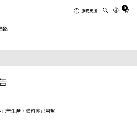
Total
0
服務支援
items
in
通路
cart:
0
告
件已無生產，備料亦已用罄