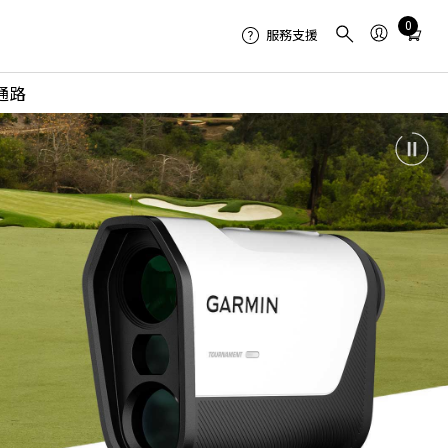
Total
0
服務支援
items
in
通路
cart:
0
Pl