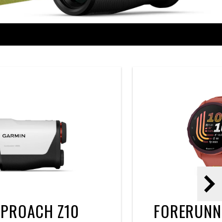
下
一
PROACH Z10
FORERUNNE
頁