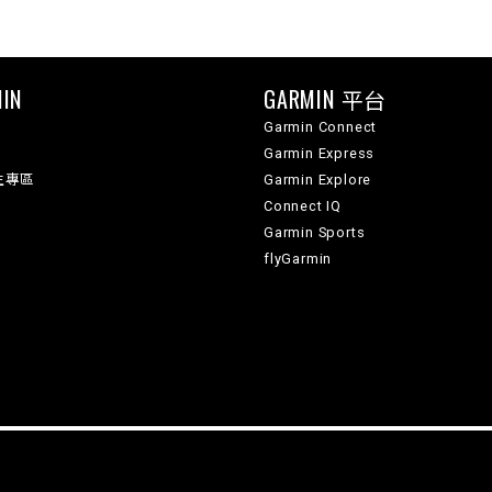
IN
GARMIN 平台
Garmin Connect
Garmin Express
生專區
Garmin Explore
Connect IQ
Garmin Sports
flyGarmin