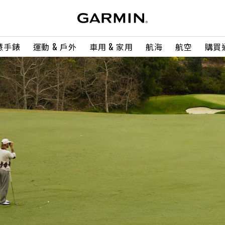
慧手錶
運動 & 戶外
車用 & 家用
航海
航空
購買